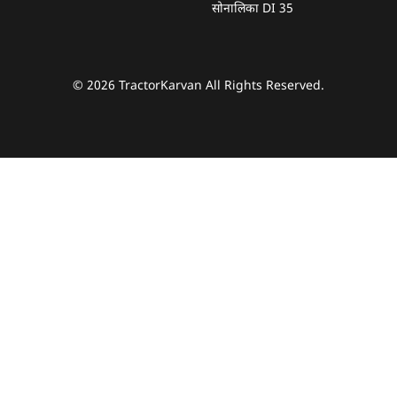
सोनालिका DI 35
© 2026 TractorKarvan All Rights Reserved.
हम आपकी किस प्रकार सहायता कर सकते हैं?
पूछताछ के लिए
*
अपना पूरा नाम दर्ज करें
*
मोबाइल नंबर दर्ज करें
*
ओटीपी भेजें