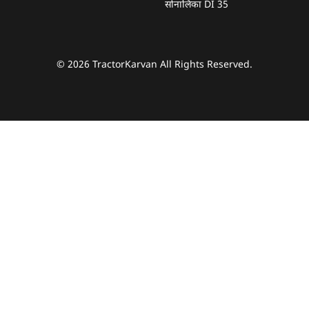
सोनालिका DI 35
© 2026 TractorKarvan All Rights Reserved.
हम आपकी किस प्रकार सहायता कर सकते हैं?
पूछताछ के लिए
*
अपना पूरा नाम दर्ज करें
*
मोबाइल नंबर दर्ज करें
*
ओटीपी भेजें
ओटीपी दर्ज करें