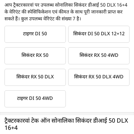
आप ट्रैक्टरकारवां पर उपलब्ध सोनालिका सिकंदर डीआई 50 DLX 16+4
कोई भी व्यक्ति जो एक शक्तिशाली, बहुमुखी एवं स्टाइलिश ट्रैक्टर की
के वेरिएंट की स्पेसिफिकेशन एवं कीमत के साथ पूरी जानकारी प्राप्त कर
तलाश में है, वह इस मॉडल को चुन सकता है; इसमें DLX स्टाइलिंग भी है
सकते हैं। कुल उपलब्ध वेरिएंट की संख्या 7 है।
जो खरीदारों को आकर्षित करती है।
टाइगर DI 50
सिकंदर DI 50 DLX 12+12
इसपर विचार करने योग्य अन्य विकल्प
स्वराज 855 FE
सिकंदर RX 50
सिकंदर RX 50 4WD
इसपर विचार करने के कारण
उच्च CC इंजन
सिकंदर RX 50 DLX
सिकंदर RX 50 DLX 4WD
अधिक गियर स्पीड
नज़रअंदाज़ करने के कारण
टाइगर DI 50 4WD
तुलनात्मक रूप से अधिक कीमत
जॉन डियर 5050 D
ट्रैक्टरकारवां टेक ऑन सोनालिका सिकंदर डीआई 50 DLX
16+4
इसपर विचार करने के कारण