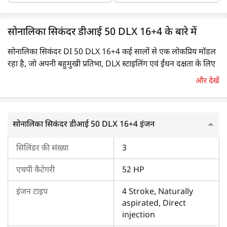
सोनालिका सिकंदर डीआई 50 DLX 16+4 के बारे में
सोनालिका सिकंदर DI 50 DLX 16+4 कई सालों से एक लोकप्रिय मॉडल
रहा है, जो अपनी बहुमुखी प्रतिभा, DLX स्टाइलिंग एवं ईंधन दक्षता के लिए
जाना जाता है। यह एक 52 एचपी का ट्रैक्टर है जो खेती के विभिन्न
और देखें
चुनौतीपूर्ण कामों के लिए उपयुक्त है।
सोनालिका सिकंदर DI 50 DLX 16+4 - खेती के लिए खूबियों
सोनालिका सिकंदर डीआई 50 DLX 16+4 इंजन
से भरा ट्रैक्टर
सिलिंडर की संख्या
3
अपनी बेहतरीन दक्षता एवं दमदार परफॉर्मेंस के लिए जाना जाने वाला
सोनालिका सिकंदर DI 50 DLX 16+4, भारी-भरकम कमर्शियल कामों के
एचपी कैटेगरी
52 HP
लिए एक अच्छा ट्रैक्टर है। इसमें कई PTO विकल्प एवं 5G हाइड्रोलिक्स
की सुविधा है, जो इसे आलू बोने वाली मशीन (potato planters) एवं
इंजन टाइप
4 Stroke, Naturally
सुपर सीडर जैसे विभिन्न उपकरणों के साथ काम करने के लिए आदर्श बनाता
aspirated, Direct
injection
है।