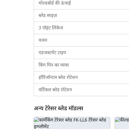
भारत में फील्डकिंग FKTB-7 की कीमत रूपये 116,000* से 
मोल्डबोर्ड की ऊंचाई
है।
ब्लेड साइज़
फील्डकिंग FKTB-7 के लिए ट्रैक्टरकारवां को क्यों चु
3 पॉइंट लिंकेज
ट्रैक्टरकारवां फील्डकिंग FKTB-7 के बारे में सभी आवश्
खेत के लिए उपयुक्त है या नहीं। इसके अलावा, आप हमारे तु
वजन
करते हैं जो आपकी सभी आवश्यकताओं को पूरा कर सके। यदि आ
एडजस्टमेंट टाइप
किंग पिन का व्यास
हॉरिजॉन्टल ब्लेड रोटेशन
वर्टिकल ब्लेड रोटेशन
अन्य टेरेसर ब्लेड मॉडल्स