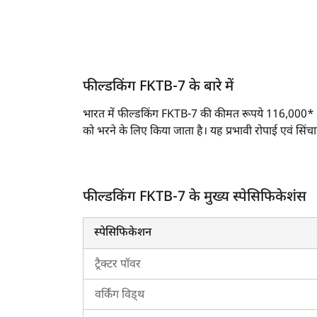
फील्डकिंग FKTB-7 के बारे में
भारत में फील्डकिंग FKTB-7 की कीमत रूपये 116,000* से शुर
को भरने के लिए किया जाता है। यह प्रभावी रोपाई एवं सिं
फील्डकिंग FKTB-7 के मुख्य स्पेसिफिकेशंस एवं फीचर
फील्डकिंग FKTB-7 के ब्लेड का आकार 125 X 10 (
फील्डकिंग FKTB-7 के मुख्य स्पेसिफिकेशंस
इस टेरेसर ब्लेड को CAT- II प्रकार के 3-पॉइंट हिच
इस मॉडल की मोल्डबोर्ड ऊंचाई 495 X 8 (T) मिमी 
स्पेसिफिकेशन
फील्डकिंग FKTB-7 का कुल वजन 290 किलोग्राम ह
यह टेरेसर ब्लेड
मैसी फर्ग्यूसन 7250 DI पॉवर अप
,
ट्रैक्टर पॉवर
भारत में 2026 में फील्डकिंग FKTB-7 की कीमत 
वर्किंग विड्थ