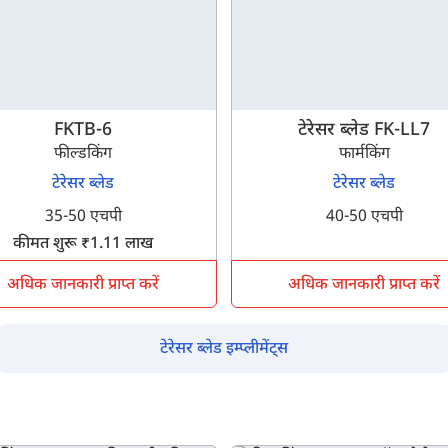
इसे पूरा करने में 30 सेकंड से भी कम समय लगेगा।
नहीं, धन्यवाद
हाँ, पूछताछ जारी रखें
FKTB-6
टेरेसर ब्लेड FK-LL7
फील्डकिंग
फार्मकिंग
आपकी जानकारी हमारे पास सुरक्षित है।
टेरेसर ब्लेड
टेरेसर ब्लेड
35-50 एचपी
40-50 एचपी
कीमत शुरू ₹1.11 लाख
अधिक जानकारी प्राप्त करें
अधिक जानकारी प्राप्त करें
टेरेसर ब्लेड इम्प्लीमेंट्स