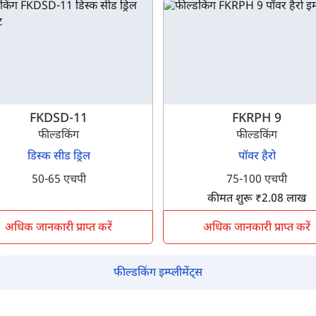
म आपकी किस प्रकार सहायता कर सकते हैं?
FKDSD-11
FKRPH 9
फील्डकिंग
फील्डकिंग
पूछताछ के लिए
*
डिस्क सीड ड्रिल
पॉवर हैरो
50-65 एचपी
75-100 एचपी
अपना पूरा नाम दर्ज करें
*
कीमत शुरू ₹2.08 लाख
अधिक जानकारी प्राप्त करें
अधिक जानकारी प्राप्त करें
मोबाइल नंबर दर्ज करें
*
ओटीपी भेजें
फील्डकिंग इम्प्लीमेंट्स
ओटीपी दर्ज करें