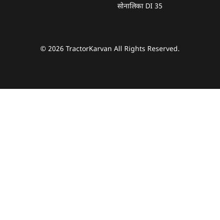
सोनालिका DI 35
© 2026 TractorKarvan All Rights Reserved.
हम आपकी किस प्रकार सहायता कर सकते हैं?
पूछताछ के लिए
*
अपना पूरा नाम दर्ज करें
*
मोबाइल नंबर दर्ज करें
*
ओटीपी भेजें