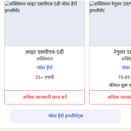
बेस्ट चुनने के लिए हमारे
इम्प्लीमेंट्स कंपेयर
टूल का उपयोग कर सकते हैं।
आप अतिरिक्त जानकारी के लिए हमारे प्लेटफ़ॉर्म पर विभिन्न इम्प्लीमेंट
वीडियो भी देख सकते हैं। यदि आपको जॉन डियर PH5017 के बारे में
अधिक जानकारी चाहिए तो हमसे संपर्क करें।
लाइट एसपीएच-5डी
रेगुलर 
शक्तिमान
शक्त
पॉवर हैरो
पॉवर 
55+ एचपी
70-85
कीमत शुरू 
अधिक जानकारी प्राप्त करें
अधिक जानकारी 
पॉवर हैरो इम्प्लीमेंट्स