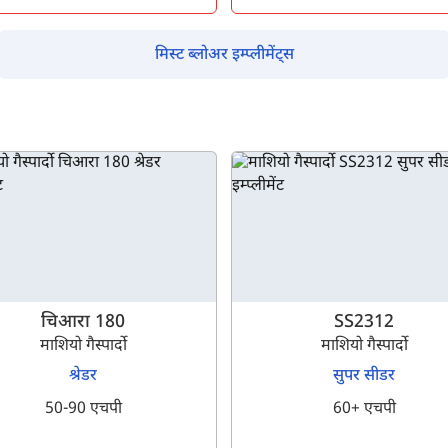
इसे पूरा करने में 30 सेकंड से भी कम समय लगेगा।
मिस्ट ब्लोअर इम्प्लीमेंट्स
नहीं, धन्यवाद
हाँ, पूछताछ जारी रखें
आपकी जानकारी हमारे पास सुरक्षित है।
चिआरा 180
SS2312
माशियो गैस्पार्दो
माशियो गैस्पार्दो
श्रेडर
सुपर सीडर
50-90 एचपी
60+ एचपी