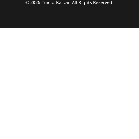
© 2026 TractorKarvan All Rights Reserved.
हम आपकी किस प्रकार सहायता कर सकते हैं?
पूछताछ के लिए
*
अपना पूरा नाम दर्ज करें
*
मोबाइल नंबर दर्ज करें
*
ओटीपी भेजें
ओटीपी दर्ज करें
पिन कोड दर्ज करें
*