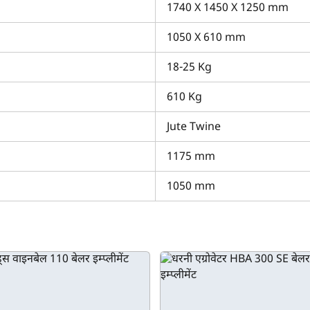
ुरू होती है। इस बेलर की कीमत इसके हाई परफोर्मेंस एवं स्टेबिलिटी को देखते 
1740 X 1450 X 1250 mm
ं?
1050 X 610 mm
ं, तो आप सही जगह पर आए हैं। ट्रैक्टरकारवां पर इस बेलर मॉडल से संबंधित स
18-25 Kg
या नहीं। आपके पास एक ही स्थान से इसकी मुख्य स्पेसिफिकेशंस एवं फीचर्स की 
लीमेंट टूल्स का उपयोग कर सकते हैं। इसके अलावा, आप ट्रैक्टरकारवां से आसान क
610 Kg
ाभ उठा सकते है। हमारे इम्प्लीमेंट लोन सुविधा के बारे में विस्तृत जानकारी प्राप
Jute Twine
1175 mm
1050 mm
क्या आप बिना फॉर्म भरे जाना चाहते हैं?