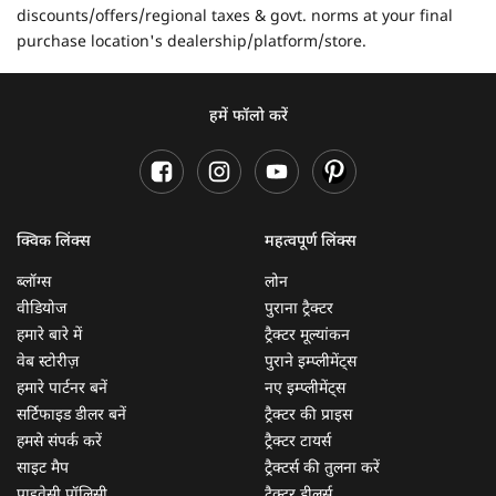
discounts/offers/regional taxes & govt. norms at your final
purchase location's dealership/platform/store.
हमें फॉलो करें
क्विक लिंक्स
महत्वपूर्ण लिंक्स
ब्लॉग्स
लोन
वीडियोज
पुराना ट्रैक्टर
हमारे बारे में
ट्रैक्टर मूल्यांकन
वेब स्टोरीज़
पुराने इम्प्लीमेंट्स
हमारे पार्टनर बनें
नए इम्प्लीमेंट्स
सर्टिफाइड डीलर बनें
ट्रैक्टर की प्राइस
हमसे संपर्क करें
ट्रैक्टर टायर्स
साइट मैप
ट्रैक्टर्स की तुलना करें
प्राइवेसी पॉलिसी
ट्रैक्टर डीलर्स