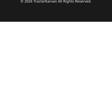
© 2026 TractorKarvan All Rights Reserved.
हम आपकी किस प्रकार सहायता कर सकते हैं?
पूछताछ के लिए
*
अपना पूरा नाम दर्ज करें
*
मोबाइल नंबर दर्ज करें
*
ओटीपी भेजें
ओटीपी दर्ज करें
पिन कोड दर्ज करें
*