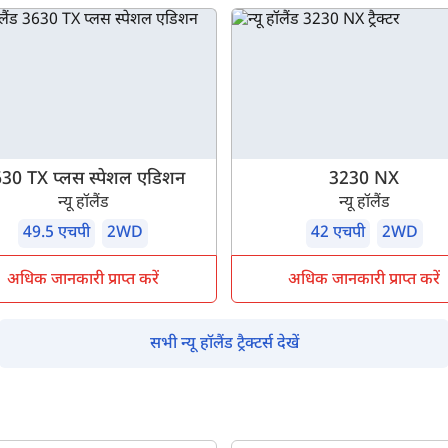
पूछताछ के लिए
*
अपना पूरा नाम दर्ज करें
*
मोबाइल नंबर दर्ज करें
*
ओटीपी भेजें
30 TX प्लस स्पेशल एडिशन
3230 NX
न्यू हॉलैंड
न्यू हॉलैंड
ओटीपी दर्ज करें
49.5 एचपी
2WD
42 एचपी
2WD
अधिक जानकारी प्राप्त करें
अधिक जानकारी प्राप्त करें
पिन कोड दर्ज करें
*
सभी न्यू हॉलैंड ट्रैक्टर्स देखें
Also interested in other loans
By registering here, I agree to TVS Credit Services
Terms & Conditions
and
Privacy Policy.
I authorize TVS Credit Services to share my Personal Data wit
Third Parties for purposes outlined in Privacy Policy.