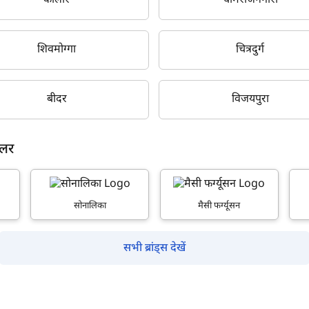
कोलार
चामराजनगारा
शिवमोग्गा
चित्रदुर्ग
क्या आप बिना फॉर्म भरे जाना चाहते हैं?
बीदर
विजयपुरा
इसे पूरा करने में 30 सेकंड से भी कम समय लगेगा।
ीलर
नहीं, धन्यवाद
हाँ, पूछताछ जारी रखें
सोनालिका
मैसी फर्ग्यूसन
आपकी जानकारी हमारे पास सुरक्षित है।
सभी ब्रांड्स देखें
म आपकी किस प्रकार सहायता कर सकते हैं?