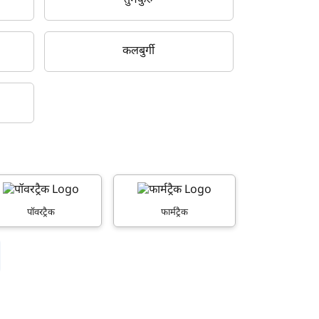
तुमकुरु
कलबुर्गी
पॉवरट्रैक
फार्मट्रैक