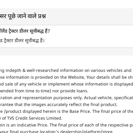
सर पूछे जाने वाले प्रश्न
ैंड ट्रैक्टर डीलर सूचीबद्ध हैं?
 ट्रैक्टर डीलर सूचीबद्ध हैं।
ing indepth & well-researched information on various vehicles and 
se information is provided on the Website, Your details shall be sh
nd sale of any vehicle or implement whose information is displayed
mended from time to time) nor provide loans.
stration and representation purposes only. Actual vehicle, specifica
antee that the images accurately reflect the final product.
e /product displayed herein is the Base Price. The final price of t
of TVS Credit Services Limited.
in is an indicative Price. The final price of each of the respective
your final purchase location's dealership/platform/store.