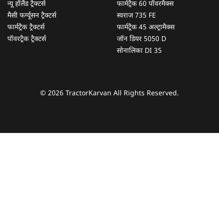
न्यू हॉलैंड ट्रैक्टर्स
फार्मट्रैक 60 पॉवरमैक्स
मैसी फर्ग्यूसन ट्रैक्टर्स
स्वराज 735 FE
फार्मट्रैक ट्रैक्टर्स
फार्मट्रैक 45 अल्ट्रामैक्स
पॉवरट्रैक ट्रैक्टर्स
जॉन डियर 5050 D
सोनालिका DI 35
© 2026 TractorKarvan All Rights Reserved.
हम आपकी किस प्रकार सहायता कर सकते हैं?
पूछताछ के लिए
*
अपना पूरा नाम दर्ज करें
*