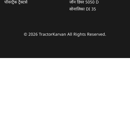
पॉवरट्रैक ट्रैक्टर्स
जॉन डियर 5050 D
सोनालिका DI 35
© 2026 TractorKarvan All Rights Reserved.
हम आपकी किस प्रकार सहायता कर सकते हैं?
पूछताछ के लिए
*
अपना पूरा नाम दर्ज करें
*
मोबाइल नंबर दर्ज करें
*
ओटीपी भेजें