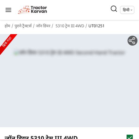
हिन्दी
होम
पुराने ट्रैक्टर्स
जॉन डियर
5310 ट्रेम III 4WD
UT01251
बिक गया