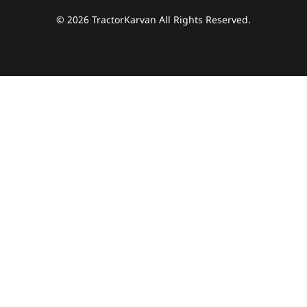
© 2026 TractorKarvan All Rights Reserved.
हम आपकी किस प्रकार सहायता कर सकते हैं?
पूछताछ के लिए
*
अपना पूरा नाम दर्ज करें
*
मोबाइल नंबर दर्ज करें
*
ओटीपी भेजें
ओटीपी दर्ज करें
पिन कोड दर्ज करें
*