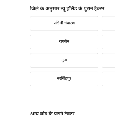
बैतूल
2014
जिले के अनुसार न्यू हॉलैंड के पुराने ट्रैक्टर
भागलपुर
2013
पुणे
2012
पश्चिमी चंपारण
रोहतास
2011
पटना
रायसेन
2010
रायपुर
2009
एलुरु
गुना
2008
शाहडोल
2007
नरसिंहपुर
बरेली
2006
प्रयागराज
2005
वाराणसी
2004
झांसी
2003
अन्य ब्रांड के पुराने ट्रैक्टर