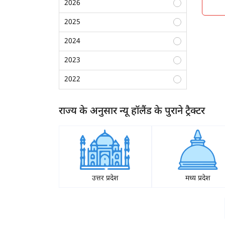
2026
पश्चिम बंगाल
ग्वालियर
2025
गुना
2024
छिंदवाड़ा
2023
सतना
2022
विदिशा
2021
राज्य के अनुसार न्यू हॉलैंड के पुराने ट्रैक्टर
नरसिंहपुर
2020
भोपाल
2019
रांची
2018
पूर्णिया
2017
उत्तर प्रदेश
मध्य प्रदेश
बेगूसराय
2016
रेवा
ह
2015