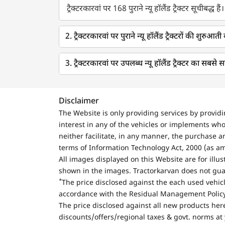
ट्रैक्टरकारवां पर 168 पुराने न्यू हॉलैंड ट्रैक्टर सूचीबद्ध हैं।
खगड़िया
मधेपुरा
2. ट्रैक्टरकारवां पर पुराने न्यू हॉलैंड ट्रैक्टरों की शुरु
महबूबनगर
3. ट्रैक्टरकारवां पर उपलब्ध न्यू हॉलैंड ट्रैक्टर का सबसे 
ईस्ट निमाड़
जौनपुर
Disclaimer
संत कबीर नगर
The Website is only providing services by provid
interest in any of the vehicles or implements who
जालौर
neither facilitate, in any manner, the purchase a
चामराजनगारा
terms of Information Technology Act, 2000 (as a
All images displayed on this Website are for illu
समस्तीपुर
shown in the images. Tractorkarvan does not guar
*
The price disclosed against the each used vehicl
सोलापुर
accordance with the Residual Management Policy 
बालेश्वर
The price disclosed against all new products here
discounts/offers/regional taxes & govt. norms at 
कटनी