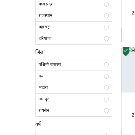
मध्य प्रदेश
राजस्थान
महाराष्ट्र
हरियाणा
आंध्र प्रदेश
जिला
तमिलनाडु
पश्चिमी चंपारण
तेलंगाना
गया
छत्तीसगढ
भंडारा
बिहार
नागपुर
झारखंड
रायसेन
कर्नाटक
होशंगाबाद
वर्ष
ओडिशा
शिवपुरी