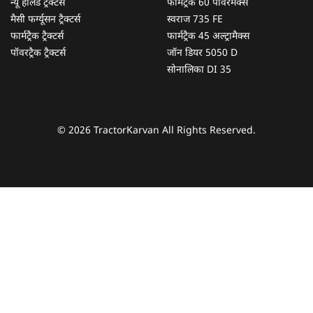
न्यू हॉलैंड ट्रैक्टर्स
फार्मट्रैक 60 पॉवरमैक्स
मैसी फर्ग्यूसन ट्रैक्टर्स
स्वराज 735 FE
फार्मट्रैक ट्रैक्टर्स
फार्मट्रैक 45 अल्ट्रामैक्स
पॉवरट्रैक ट्रैक्टर्स
जॉन डियर 5050 D
सोनालिका DI 35
© 2026 TractorKarvan All Rights Reserved.
हम आपकी किस प्रकार सहायता कर सकते हैं?
पूछताछ के लिए
*
अपना पूरा नाम दर्ज करें
*