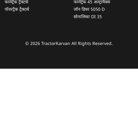
फार्मट्रैक ट्रैक्टर्स
फार्मट्रैक 45 अल्ट्रामैक्स
पॉवरट्रैक ट्रैक्टर्स
जॉन डियर 5050 D
सोनालिका DI 35
© 2026 TractorKarvan All Rights Reserved.
हम आपकी किस प्रकार सहायता कर सकते हैं?
पूछताछ के लिए
*
अपना पूरा नाम दर्ज करें
*
मोबाइल नंबर दर्ज करें
*
ओटीपी भेजें