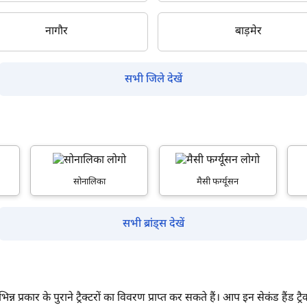
By registering here, I agree to TVS Credit Services
Terms & Conditions
and
Privacy Policy.
I authorize TVS Credit Services to share my Personal Data wit
नागौर
बाड़मेर
Third Parties for purposes outlined in Privacy Policy.
सबमिट
सभी जिले देखें
सोनालिका
मैसी फर्ग्यूसन
सभी ब्रांड्स देखें
्न प्रकार के पुराने ट्रैक्टरों का विवरण प्राप्त कर सकते हैं। आप इन सेकंड हैंड ट्रै