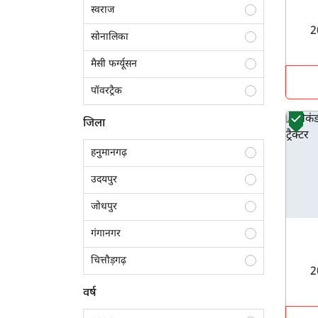
स्वराज
सोनालिका
मैसी फर्ग्यूसन
पॉवरट्रैक
फार्मट्रैक
जिला
जॉन डियर
हनुमानगढ़
आयशर
उदयपुर
न्यू हॉलैंड
जोधपुर
गंगानगर
चित्तौड़गढ़
टोंक
वर्ष
जयपुर