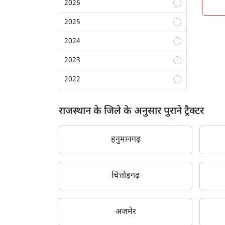
2026
कोटा
2025
ह
अजमेर
2024
सीकर
2023
भीलवाड़ा
2022
अलवर
2021
राजस्थान के जिले के अनुसार पुराने ट्रैक्टर
बीकानेर
2020
नागौर
2019
हनुमानगढ़
बाड़मेर
2018
डूंगरपुर
2017
चित्तौड़गढ़
दौसा
2016
बांसवाड़ा
अजमेर
2015