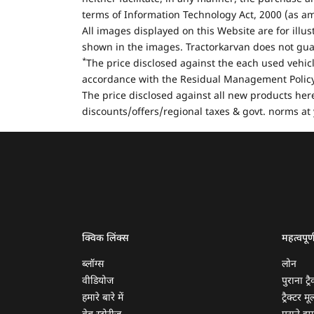
terms of Information Technology Act, 2000 (as a
All images displayed on this Website are for illu
shown in the images. Tractorkarvan does not guar
*
The price disclosed against the each used vehicl
accordance with the Residual Management Policy 
The price disclosed against all new products here
discounts/offers/regional taxes & govt. norms at 
क्विक लिंक्स
महत्वपूर्
ब्लॉग्स
लोन
वीडियोज
पुराना ट्रै
हमारे बारे में
ट्रैक्टर म