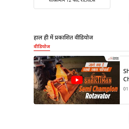
शक्तिमान 12 फीट रोटावेटर्स
हाल ही में प्रकाशित वीडियोज
वीडियोज
S
C
Sp
01