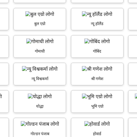
इसे पूरा करने में 30 सेकंड से भी कम समय लगेगा।
बुल एग्रो
न्यू हॉलैंड
नहीं, धन्यवाद
हाँ, पूछताछ जारी रखें
गोमाधी
गोबिंद
आपकी जानकारी हमारे पास सुरक्षित है।
न्यू विश्वकर्मा
श्री गणेश
योद्धा
भूमि एग्रो
गोल्डन पंजाब
होवार्ड