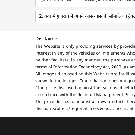
गुजरात में उपलब्ध 1 सोनालिका ट्रैक्टर डीलर ट्रैक्टरकारवा
2. क्या मैं गुजरात में अपने आस-पास के सोनालिका ट्रैक्
Disclaimer
The Website is only providing services by provid
interest in any of the vehicles or implements who
neither facilitate, in any manner, the purchase a
terms of Information Technology Act, 2000 (as a
All images displayed on this Website are for illu
shown in the images. Tractorkarvan does not guar
*
The price disclosed against the each used vehicl
accordance with the Residual Management Policy 
The price disclosed against all new products here
discounts/offers/regional taxes & govt. norms at 