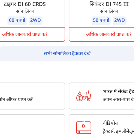
टाइगर DI 60 CRDS
सिकंदर DI 745 III
सोनालिका
सोनालिका
अपना पूरा नाम दर्ज करें
*
60 एचपी
2WD
50 एचपी
2WD
अधिक जानकारी प्राप्त करें
अधिक जानकारी प्राप्त करें
मोबाइल नंबर दर्ज करें
*
ओटीपी भेजें
सभी सोनालिका ट्रैक्टर्स देखें
ओटीपी दर्ज करें
पिन कोड दर्ज करें
*
भारत में सेकंड हैंड ट
Also interested in other loans
न ऑफर प्राप्त करें
अपने आस-पास बेस्ट
By registering here, I agree to TVS Credit Services
Terms & Conditions
and
Privacy Policy.
I authorize TVS Credit Services to share my Personal Data wit
Third Parties for purposes outlined in Privacy Policy.
वीडियोज
सबमिट
ट्रैक्टर्स, इम्प्लीम