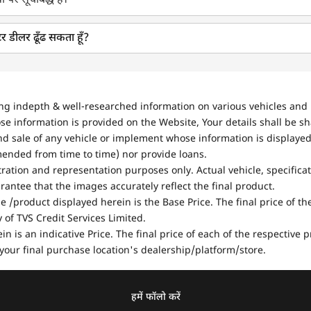
ं पर सूचीबद्ध हैं।
टर डीलर ढूँढ सकता हूँ?
ing indepth & well-researched information on various vehicles and 
se information is provided on the Website, Your details shall be sh
nd sale of any vehicle or implement whose information is displayed
mended from time to time) nor provide loans.
stration and representation purposes only. Actual vehicle, specifica
antee that the images accurately reflect the final product.
e /product displayed herein is the Base Price. The final price of t
of TVS Credit Services Limited.
in is an indicative Price. The final price of each of the respective
your final purchase location's dealership/platform/store.
हमें फॉलो करें