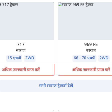
पूछताछ के लिए
*
अपना पूरा नाम दर्ज करें
*
मोबाइल नंबर दर्ज करें
*
ओटीपी भेजें
717
969 FE
स्वराज
स्वराज
ओटीपी दर्ज करें
15 एचपी
2WD
66 - 70 एचपी
2WD
अधिक जानकारी प्राप्त करें
अधिक जानकारी प्राप्त करें
पिन कोड दर्ज करें
*
सभी स्वराज ट्रैक्टर्स देखें
Also interested in other loans
By registering here, I agree to TVS Credit Services
Terms & Conditions
and
Privacy Policy.
I authorize TVS Credit Services to share my Personal Data wit
Third Parties for purposes outlined in Privacy Policy.