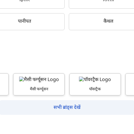
हिसार
सिरसा
पानीपत
कैथल
क्या आप बिना फॉर्म भरे जाना चाहते हैं?
इसे पूरा करने में 30 सेकंड से भी कम समय लगेगा।
नहीं, धन्यवाद
हाँ, पूछताछ जारी रखें
मैसी फर्ग्यूसन
पॉवरट्रैक
आपकी जानकारी हमारे पास सुरक्षित है।
सभी ब्रांड्स देखें
म आपकी किस प्रकार सहायता कर सकते हैं?