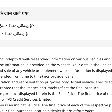
े जाने वाले प्रश्न
रैक्टर डीलर सूचीबद्ध हैं?
्टर डीलर सूचीबद्ध हैं।
ing indepth & well-researched information on various vehicles and 
se information is provided on the Website, Your details shall be sh
nd sale of any vehicle or implement whose information is displayed
mended from time to time) nor provide loans.
stration and representation purposes only. Actual vehicle, specifica
antee that the images accurately reflect the final product.
e /product displayed herein is the Base Price. The final price of t
of TVS Credit Services Limited.
in is an indicative Price. The final price of each of the respective
your final purchase location's dealership/platform/store.