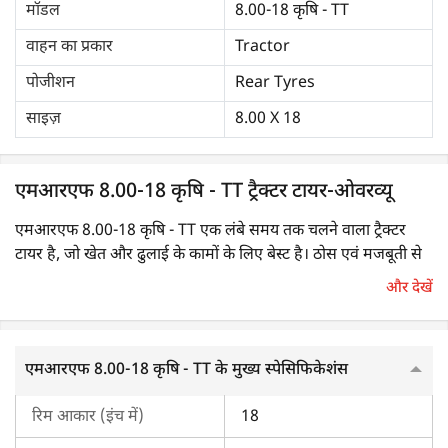
मॉडल
8.00-18 कृषि - TT
वाहन का प्रकार
Tractor
पोजीशन
Rear Tyres
साइज़
8.00 X 18
एमआरएफ 8.00-18 कृषि - TT ट्रैक्टर टायर-ओवरव्यू
एमआरएफ 8.00-18 कृषि - TT एक लंबे समय तक चलने वाला ट्रैक्टर
टायर है, जो खेत और ढुलाई के कामों के लिए बेस्ट है। ठोस एवं मजबूती से
निर्मित किये जाने के कारण ये टायर टिकाऊ होते हैं, जिससे ये उबड़-खाबड़
और देखें
मिट्टी वाले क्षेत्रों में भी कटने-फटने से बचे रहते हैं। ये ट्रैक्टर टायर्स अलग-
अलग इलाकों और विभिन्न मौसम की स्थितियों में बेहतर ट्रेक्सन के साथ भार
को ढोने की क्षमता रखते हैं। एमआरएफ 8.00-18 कृषि - TT ट्रैक्टर की
एमआरएफ 8.00-18 कृषि - TT के मुख्य स्पेसिफिकेशंस
गति सहित ओवरऑल परफ़ोर्मेंस में सुधार कर सकता है।
रिम आकार (इंच में)
18
ट्रैक्टरकारवां आपको एमआरएफ 8.00-18 कृषि - TT के बारे में सभी