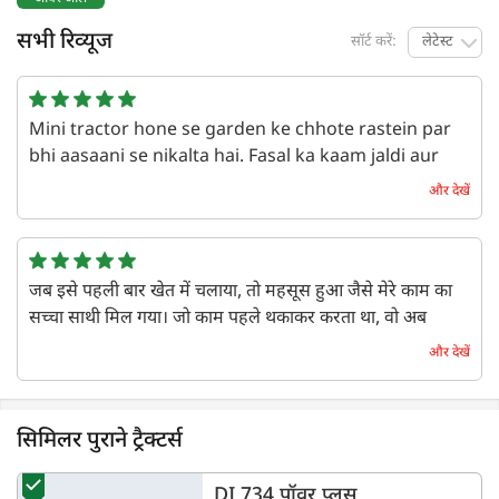
सभी रिव्यूज
सॉर्ट करें:
लेटेस्ट
Mini tractor hone se garden ke chhote rastein par
bhi aasaani se nikalta hai. Fasal ka kaam jaldi aur
safe hota hai!
और देखें
एक वर्ष पहले | Zahid
जब इसे पहली बार खेत में चलाया, तो महसूस हुआ जैसे मेरे काम का
सच्चा साथी मिल गया। जो काम पहले थकाकर करता था, वो अब
फटाफट हो गया। इसकी ताकत और किफायत देखकर लगा, इससे
और देखें
बेहतर कुछ नहीं।
एक वर्ष पहले | Vikram mhaske
सिमिलर पुराने ट्रैक्टर्स
DI 734 पॉवर प्लस