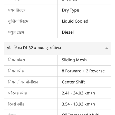
एयर फ़िल्टर
Dry Type
सोनालिका DI 32 बागबान का ब्रेक एवं स्टीयरिंग
इस ट्रैक्टर में दो ब्रेकिंग विकल्प हैं, जिसमें ऑयल-इमर्स्ड मल्टी-डिस्क ब्रेक /
कूलिंग सिस्टम
Liquid Cooled
ड्राई डिस्क ब्रेक शामिल हैं।
फ्यूल टाइप
Diesel
इसमें मैकेनिकल/पावर स्टीयरिंग का विकल्प भी है।
सोनालिका DI 32 बागबान ट्रांसमिशन
सोनालिका DI 32 बागबान का PTO एवं हाइड्रोलिक्स
यह ट्रैक्टर 540 RPM की स्टैंडर्ड PTO स्पीड के साथ आता है।
गियर बॉक्स
Sliding Mesh
इसकी लिफ्टिंग क्षमता 1336 किलोग्राम है। इसमें ADDC हाइड्रोलिक्स भी
गियर स्पीड
8 Forward + 2 Reverse
है।
गियर लीवर पोजीशन
Center Shift
सोनालिका DI 32 बागबान का टायर साइज़
फॉरवर्ड स्पीड
2.41 - 34.03 km/h
इस सोनालिका ट्रैक्टर में आगे के टायर का साइज़ 5.0 X 15 और पीछे के
टायर का साइज़ 12.4 X 24 है।
रिवर्स स्पीड
3.54 - 13.93 km/h