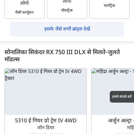
फार्मट्रैक
पॉवरट्रैक
मैसी फर्ग्यूसन
इसके जैसे सभी ब्रांड्स देखें
सोनालिका सिकंदर RX 750 III DLX से मिलते-जुलते
मॉडल्स
हमसे संपर्क करें
5310 ई गियर प्रो ट्रेम IV 4WD
अर्जुन अल्ट्र
जॉन डियर
महिंद