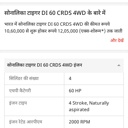
सोनालिका टाइगर DI 60 CRDS 4WD के बारे में
भारत में सोनालिका टाइगर DI 60 CRDS 4WD की कीमत रूपये
10,60,000 से शुरू होकर रूपये 12,05,000 (एक्स-शोरूम*) तक जाती
है। यह 60 एचपी का ट्रैक्टर है।
और देखें
सोनालिका टाइगर DI 60 CRDS 4WD का इंजन
सोनालिका टाइगर DI 60 CRDS 4WD इंजन
सोनालिका टाइगर DI 60 CRDS 4WD में 4-सिलेंडर वाला नेचुरली
एस्पिरेटेड 4-स्ट्रोक इंजन लगा है, जो 2000 इंजन RPM पर 60 एचपी की
सिलिंडर की संख्या
4
पॉवर देता है। इसकी इंजन क्षमता 4712 CC है एवं यह 252 Nm का
अधिकतम टॉर्क पैदा करता है। इसमें ड्राई-टाइप एयर फिल्टर, लिक्विड-कूल्ड
एचपी कैटेगरी
60 HP
सिस्टम और CRDI फ्यूल पंप लगा है।
इंजन टाइप
4 Stroke, Naturally
सोनालिका टाइगर DI 60 CRDS 4WD का ट्रांसमिशन
aspirated
इस ट्रैक्टर का ट्रांसमिशन सिस्टम डबल (IPTO) क्लच से लैस है। इसमें कई
इंजन रेटेड आरपीएम
2000 RPM
गियर स्पीड मिलती हैं, जिनमें 12 फॉरवर्ड + 12 रिवर्स / 20 फॉरवर्ड + 20