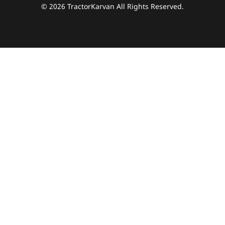
© 2026 TractorKarvan All Rights Reserved.
हम आपकी किस प्रकार सहायता कर सकते हैं?
पूछताछ के लिए
*
अपना पूरा नाम दर्ज करें
*
मोबाइल नंबर दर्ज करें
*
ओटीपी भेजें
ओटीपी दर्ज करें
पिन कोड दर्ज करें
*