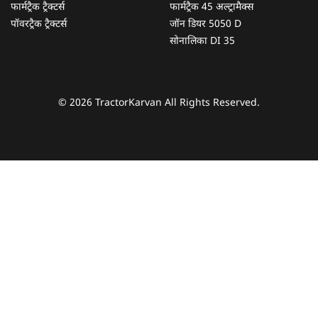
फार्मट्रैक ट्रैक्टर्स
फार्मट्रैक 45 अल्ट्रामैक्स
पॉवरट्रैक ट्रैक्टर्स
जॉन डियर 5050 D
सोनालिका DI 35
© 2026 TractorKarvan All Rights Reserved.
हम आपकी किस प्रकार सहायता कर सकते हैं?
पूछताछ के लिए
*
अपना पूरा नाम दर्ज करें
*
मोबाइल नंबर दर्ज करें
*
ओटीपी भेजें