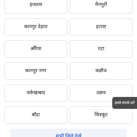
हाथरस
मैनपुरी
कानपुर देहात
इटावा
औरैया
एटा
कानपुर नगर
कन्नौज
फर्रुखाबाद
उन्नाव
हमसे संपर्क करें
बाँदा
चित्रकूट
सभी जिले देखें