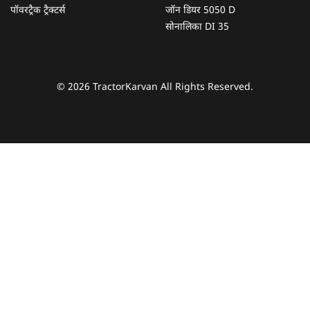
पॉवरट्रैक ट्रैक्टर्स
जॉन डियर 5050 D
सोनालिका DI 35
© 2026 TractorKarvan All Rights Reserved.
हम आपकी किस प्रकार सहायता कर सकते हैं?
पूछताछ के लिए
*
अपना पूरा नाम दर्ज करें
*
मोबाइल नंबर दर्ज करें
*
ओटीपी भेजें