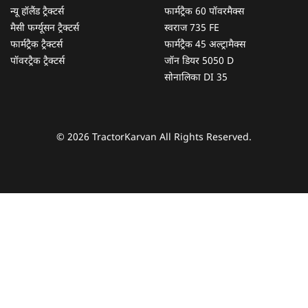
न्यू हॉलैंड ट्रैक्टर्स
फार्मट्रैक 60 पॉवरमैक्स
मैसी फर्ग्यूसन ट्रैक्टर्स
स्वराज 735 FE
फार्मट्रैक ट्रैक्टर्स
फार्मट्रैक 45 अल्ट्रामैक्स
पॉवरट्रैक ट्रैक्टर्स
जॉन डियर 5050 D
सोनालिका DI 35
© 2026 TractorKarvan All Rights Reserved.
हम आपकी किस प्रकार सहायता कर सकते हैं?
पूछताछ के लिए
*
अपना पूरा नाम दर्ज करें
*