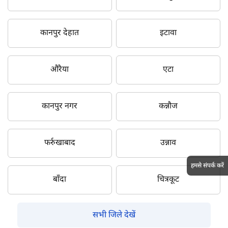
कानपुर देहात
इटावा
औरैया
एटा
कानपुर नगर
कन्नौज
फर्रुखाबाद
उन्नाव
हमसे संपर्क करें
बाँदा
चित्रकूट
सभी जिले देखें