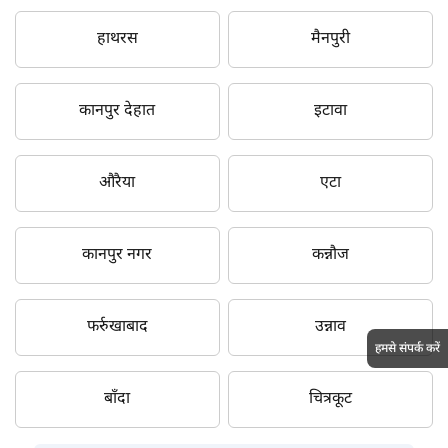
हाथरस
मैनपुरी
कानपुर देहात
इटावा
औरैया
एटा
कानपुर नगर
कन्नौज
फर्रुखाबाद
उन्नाव
हमसे संपर्क करें
बाँदा
चित्रकूट