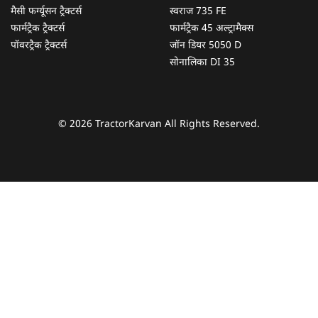
मैसी फर्ग्यूसन ट्रैक्टर्स
स्वराज 735 FE
फार्मट्रैक ट्रैक्टर्स
फार्मट्रैक 45 अल्ट्रामैक्स
पॉवरट्रैक ट्रैक्टर्स
जॉन डियर 5050 D
सोनालिका DI 35
© 2026 TractorKarvan All Rights Reserved.
हम आपकी किस प्रकार सहायता कर सकते हैं?
पूछताछ के लिए
*
अपना पूरा नाम दर्ज करें
*