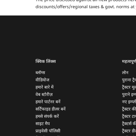
The price disclosed against all new products here
discounts/offers/regional taxes & govt. norms at 
क्विक लिंक्स
महत्वपूर्
ब्लॉग्स
लोन
वीडियोज
पुराना ट्रै
हमारे बारे में
ट्रैक्टर म
वेब स्टोरीज़
पुराने इम्प
हमारे पार्टनर बनें
नए इम्प्ली
सर्टिफाइड डीलर बनें
ट्रैक्टर क
हमसे संपर्क करें
ट्रैक्टर टा
साइट मैप
ट्रैक्टर्स
प्राइवेसी पॉलिसी
ट्रैक्टर डी