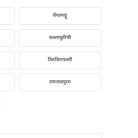
चेंगलपट्टू
कल्लाकुरिची
तिरुचिरापल्ली
रामनाथपुरम