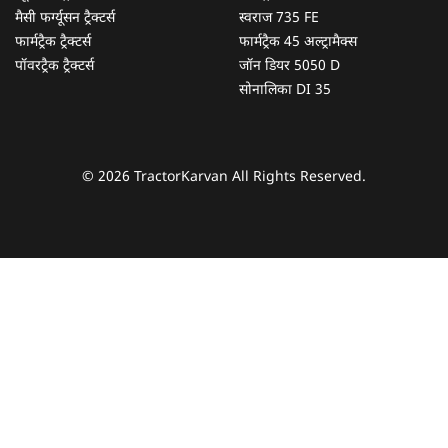
मैसी फर्ग्यूसन ट्रैक्टर्स
स्वराज 735 FE
फार्मट्रैक ट्रैक्टर्स
फार्मट्रैक 45 अल्ट्रामैक्स
पॉवरट्रैक ट्रैक्टर्स
जॉन डियर 5050 D
सोनालिका DI 35
© 2026 TractorKarvan All Rights Reserved.
हम आपकी किस प्रकार सहायता कर सकते हैं?
पूछताछ के लिए
*
अपना पूरा नाम दर्ज करें
*