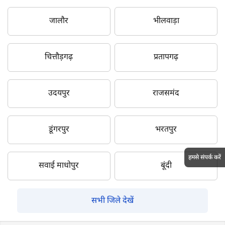
जालौर
भीलवाड़ा
चित्तौड़गढ़
प्रतापगढ़
उदयपुर
राजसमंद
डूंगरपुर
भरतपुर
हमसे संपर्क करें
सवाई माधोपुर
बूंदी
सभी जिले देखें