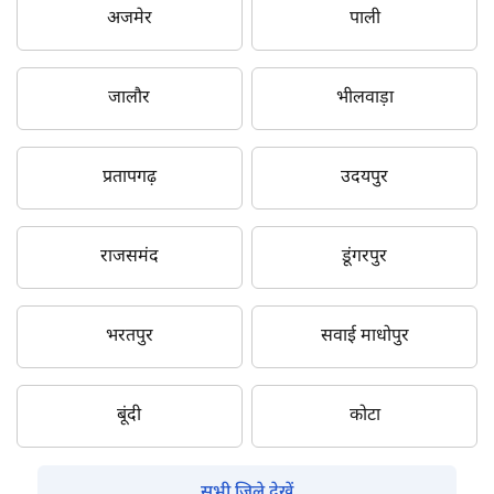
अजमेर
पाली
जालौर
भीलवाड़ा
प्रतापगढ़
उदयपुर
राजसमंद
डूंगरपुर
भरतपुर
सवाई माधोपुर
बूंदी
कोटा
सभी जिले देखें