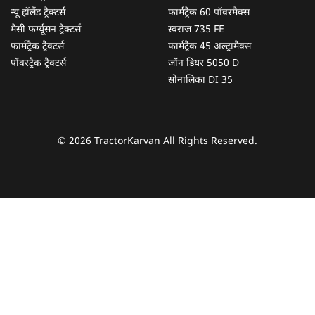
न्यू हॉलैंड ट्रैक्टर्स
फार्मट्रैक 60 पॉवरमैक्स
मैसी फर्ग्यूसन ट्रैक्टर्स
स्वराज 735 FE
फार्मट्रैक ट्रैक्टर्स
फार्मट्रैक 45 अल्ट्रामैक्स
पॉवरट्रैक ट्रैक्टर्स
जॉन डियर 5050 D
सोनालिका DI 35
© 2026 TractorKarvan All Rights Reserved.
हम आपकी किस प्रकार सहायता कर सकते हैं?
पूछताछ के लिए
*
अपना पूरा नाम दर्ज करें
*