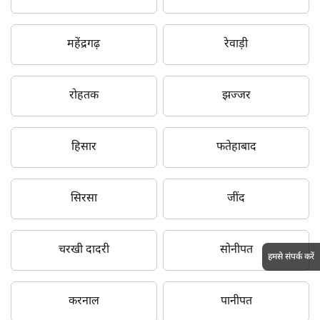
महेंद्रगढ़
रेवाड़ी
रोहतक
झज्जर
हिसार
फतेहाबाद
सिरसा
जींद
चरखी दादरी
सोनीपत
हमसे संपर्क करें
करनाल
पानीपत