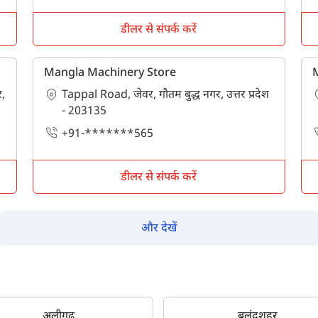
पूछताछ के लिए
*
डीलर से संपर्क करें
अपना पूरा नाम दर्ज करें
*
Mangla Machinery Store
M
,
Tappal Road, जेवर, गौतम बुद्ध नगर, उत्तर प्रदेश
मोबाइल नंबर दर्ज करें
*
ओटीपी भेजें
- 203135
+91-*******565
ओटीपी दर्ज करें
डीलर से संपर्क करें
पिन कोड दर्ज करें
*
और देखें
Also interested in other loans
By registering here, I agree to TVS Credit Services
Terms & Conditions
and
Privacy Policy.
I authorize TVS Credit Services to share my Personal Data wit
Third Parties for purposes outlined in Privacy Policy.
अलीगढ़
बुलंदशहर