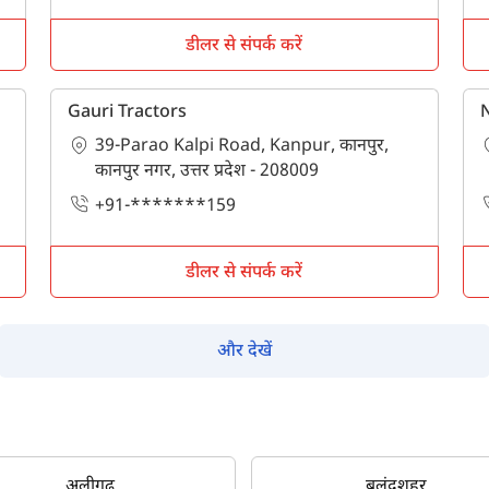
पूछताछ के लिए
*
डीलर से संपर्क करें
अपना पूरा नाम दर्ज करें
*
Gauri Tractors
39-Parao Kalpi Road, Kanpur, कानपुर,
मोबाइल नंबर दर्ज करें
*
ओटीपी भेजें
कानपुर नगर, उत्तर प्रदेश - 208009
+91-*******159
ओटीपी दर्ज करें
डीलर से संपर्क करें
पिन कोड दर्ज करें
*
और देखें
Also interested in other loans
By registering here, I agree to TVS Credit Services
Terms & Conditions
and
Privacy Policy.
I authorize TVS Credit Services to share my Personal Data wit
Third Parties for purposes outlined in Privacy Policy.
अलीगढ़
बुलंदशहर