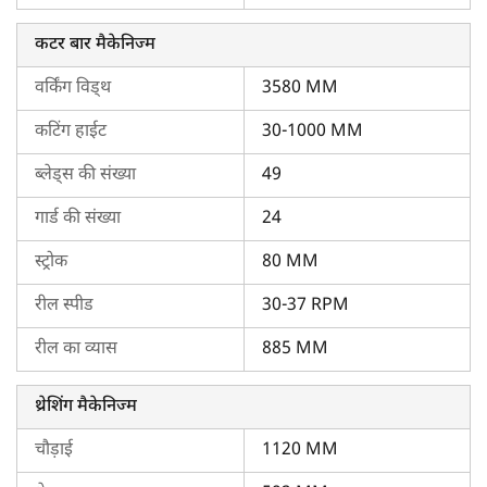
महिंद्रा हार्वेस्टमास्टर H12 मुख्य विशिष्टताएँ
महिंद्रा
ने भारतीय किसानों के बीच अपार लोकप्रियता हासिल की है। महिंद्रा
कटर बार मैकेनिज्म
हार्वेस्टमास्टर H12 अपनी विशेषताओं के कारण कई फसलों की कटाई कर
वर्किंग विड्थ
3580 MM
सकता है:
कटिंग हाईट
30-1000 MM
इंजन
: इसे कुशलतापूर्वक चलाने के लिए 57 एचपी ट्रैक्टर की आवश्यकता
होती है।
ब्लेड्स की संख्या
49
कटर बार
: इसकी वर्किंग विड्थ 3690 मिमी है और यह 30 - 1000 मिमी
गार्ड की संख्या
24
की ऊँचाई तक काट सकता है।
स्ट्रोक
80 MM
क्षमता
: इसमें एक बड़ा अनाज टैंक है, जो 750 किलोग्राम धान का भंडारण
रील स्पीड
30-37 RPM
कर सकता है।
रील का व्यास
885 MM
डाइमेन्शन
: लंबाई, चौड़ाई और ऊँचाई क्रमशः 10930 मिमी, 2560 मिमी
और 3790 मिमी हैं।
थ्रेशिंग मैकेनिज्म
महिंद्रा हार्वेस्टमास्टर H12 के मुख्य लाभ
चौड़ाई
1120 MM
अनाज के कम नुकसान के साथ तेजी से कवरेज प्रदान करता है।