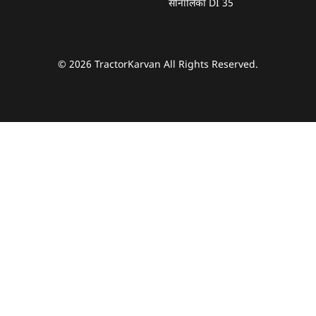
सोनालिका DI 35
© 2026 TractorKarvan All Rights Reserved.
हम आपकी किस प्रकार सहायता कर सकते हैं?
पूछताछ के लिए
*
अपना पूरा नाम दर्ज करें
*
मोबाइल नंबर दर्ज करें
*
ओटीपी भेजें
ओटीपी दर्ज करें