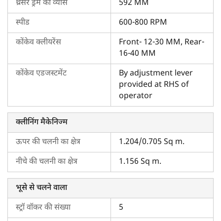
थ्रेसर ड्रम का व्यास
592 MM
यह बेहतर कटर बार दृश्यता के साथ आता है, जो चालक के लिए
कटाई को आसान बनाता है।
स्पीड
600-800 RPM
मल्टी-स्पीड ऑप्शन के साथ इसकी डुअल पुली इसे विभिन्न घनत्वों
कोंकेव क्लीयरेंस
Front- 12-30 MM, Rear-
की फसलों की कटाई करने में सक्षम बनाती है।
16-40 MM
इस ट्रैक्टर माउंटेड कंबाइन हार्वेस्टर में ईंधन की खपत कम होती है।
कोंकेव एडजस्टमेंट
By adjustment lever
महिंद्रा हार्वेस्टमास्टर H12 की कीमत 2025
provided at RHS of
महिंद्रा H12 कंबाइन हार्वेस्टर उचित मूल्य पर उपलब्ध है, जिससे यह औसत
operator
भारतीय किसानों के बजट में आ जाता है। आपको ट्रैक्टरकारवां पर सबसे
अच्छी कीमत पर यह हार्वेस्टर मिलेगी, जिसे खरीदकर आप कटाई को
क्लीनिंग मैकेनिज्म
आसान और लाभदायक बना सकते हैं। आप वेबसाइट पर उपलब्ध
हार्वेस्टर
ऊपर की चलनी का क्षेत्र
1.204/0.705 Sq m.
तुलना टूल
का प्रयोग कर महिंद्रा हार्वेस्टमास्टर H12 की कीमत और फीचर्स
की तुलना
महिंद्रा हार्वेस्टमास्टर H12 4WD
जैसे समान मॉडल से कर
नीचे की चलनी का क्षेत्र
1.156 Sq m.
सकते हैं।
भूसे से चलने वाला
महिंद्रा हार्वेस्टमास्टर H12 के लिए ट्रैक्टरकारवां क्यों चुनें?
स्ट्रॉ वॉकर की संख्या
5
इस डिजिटल युग में, किसान भी एक ऐसे प्लेटफ़ॉर्म की तलाश में हैं जो एक