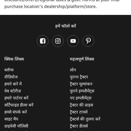
discounts/offers/regional taxes & govt. norms at your final
purchase location's dealership/platform/store.
हमें फॉलो करें
क्विक लिंक्स
महत्वपूर्ण लिंक्स
ब्लॉग्स
लोन
वीडियोज
पुराना ट्रैक्टर
हमारे बारे में
ट्रैक्टर मूल्यांकन
वेब स्टोरीज़
पुराने इम्प्लीमेंट्स
हमारे पार्टनर बनें
नए इम्प्लीमेंट्स
सर्टिफाइड डीलर बनें
ट्रैक्टर की प्राइस
हमसे संपर्क करें
ट्रैक्टर टायर्स
साइट मैप
ट्रैक्टर्स की तुलना करें
प्राइवेसी पॉलिसी
ट्रैक्टर डीलर्स