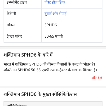
इम्प्लीमेंट टाइप
पोस्ट होल डिगर
कैटेगरी
बुवाई और रोपाई
मॉडल
SPHD6
ट्रैक्टर पॉवर
50-65 एचपी
शक्तिमान SPHD6 के बारे में
भारत में शक्तिमान SPHD6 की कीमत किसानों के बजट के भीतर है।
शक्तिमान SPHD6 50-65 एचपी रेंज के ट्रैक्टर के साथ कम्पैटिबल है।
और देखें
पोस्ट-होल डिगर का उपयोग गड्ढे खोदने के लिए किया जाता है, जो बाड़
लगाने, पोल खड़ा करने या नारियल, आम, नींबू या अनार के पौधे लगाने के
शक्तिमान SPHD6 के मुख्य स्पेसिफिकेशंस
लिए किया जाता है। यह एक PTO-संचालित इम्प्लीमेंट है, जो कम समय में
बड़ी संख्या में गड्ढे खोद सकता है। इसके अलावा, इसका उपयोग किसी भी