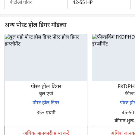
कंपेयर इम्प्लीमेंट
पीटीओ पॉवर
भी विकसित किया है जिसका उपयोग आप इस मॉडल की
42-55 HP
तुलना अन्य पोस्ट होल डिगर मॉडल से करने के लिए कर सकते हैं। यह
आपको अपनी आवश्यकताओं और बजट के अनुसार सबसे अच्छा मॉडल
चुनने में मदद करेगा।
अन्य पोस्ट होल डिगर मॉडल्स
पोस्ट होल डिगर
FKDPH
बुल एग्रो
फील्ड
पोस्ट होल डिगर
पोस्ट ह
35+ एचपी
45-50
कीमत शुरू
अधिक जानकारी प्राप्त करें
अधिक जानकारी 