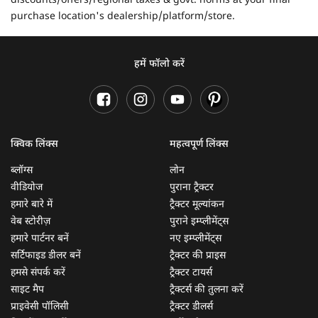
discounts/offers/regional taxes & govt. norms at your final
purchase location's dealership/platform/store.
हमें फॉलो करें
क्विक लिंक्स
महत्वपूर्ण लिंक्स
ब्लॉग्स
लोन
वीडियोज
पुराना ट्रैक्टर
हमारे बारे में
ट्रैक्टर मूल्यांकन
वेब स्टोरीज़
पुराने इम्प्लीमेंट्स
हमारे पार्टनर बनें
नए इम्प्लीमेंट्स
सर्टिफाइड डीलर बनें
ट्रैक्टर की प्राइस
हमसे संपर्क करें
ट्रैक्टर टायर्स
साइट मैप
ट्रैक्टर्स की तुलना करें
प्राइवेसी पॉलिसी
ट्रैक्टर डीलर्स