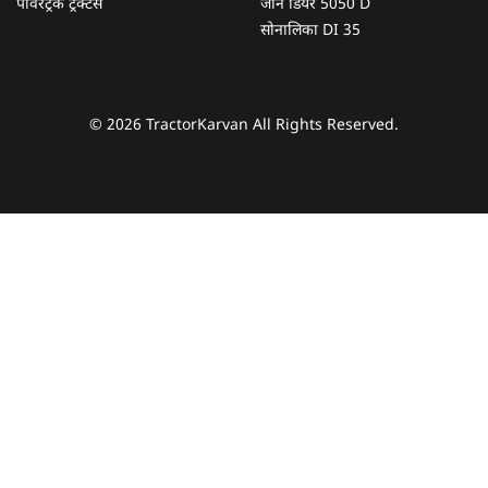
पॉवरट्रैक ट्रैक्टर्स
जॉन डियर 5050 D
सोनालिका DI 35
© 2026 TractorKarvan All Rights Reserved.
हम आपकी किस प्रकार सहायता कर सकते हैं?
पूछताछ के लिए
*
अपना पूरा नाम दर्ज करें
*
मोबाइल नंबर दर्ज करें
*
ओटीपी भेजें