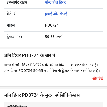
इम्प्लीमेंट टाइप
पोस्ट होल डिगर
कैटेगरी
बुवाई और रोपाई
मॉडल
PD0724
ट्रैक्टर पॉवर
50-55 एचपी
जॉन डियर PD0724 के बारे में
भारत में जॉन डियर PD0724 की कीमत किसानों के बजट के भीतर है।
जॉन डियर PD0724 50-55 एचपी रेंज के ट्रैक्टर के साथ कम्पैटिबल है।
और देखें
पोस्ट-होल डिगर का उपयोग गड्ढे खोदने के लिए किया जाता है, जो बाड़
लगाने, पोल खड़ा करने या नारियल, आम, नींबू या अनार के पौधे लगाने के
जॉन डियर PD0724 के मुख्य स्पेसिफिकेशंस
लिए किया जाता है। यह एक PTO-संचालित इम्प्लीमेंट है, जो कम समय में
बड़ी संख्या में गड्ढे खोद सकता है। इसके अलावा, इसका उपयोग किसी भी