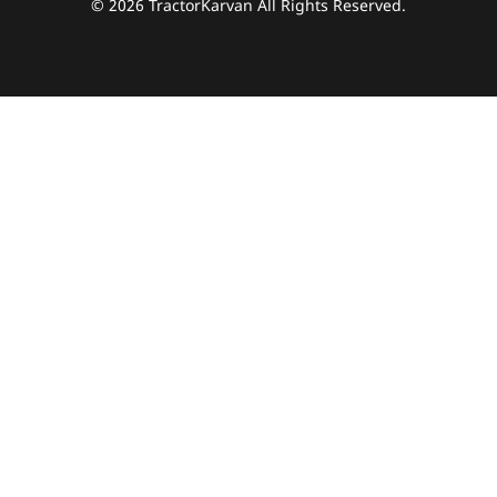
© 2026 TractorKarvan All Rights Reserved.
हम आपकी किस प्रकार सहायता कर सकते हैं?
पूछताछ के लिए
*
अपना पूरा नाम दर्ज करें
*
मोबाइल नंबर दर्ज करें
*
ओटीपी भेजें
ओटीपी दर्ज करें
पिन कोड दर्ज करें
*