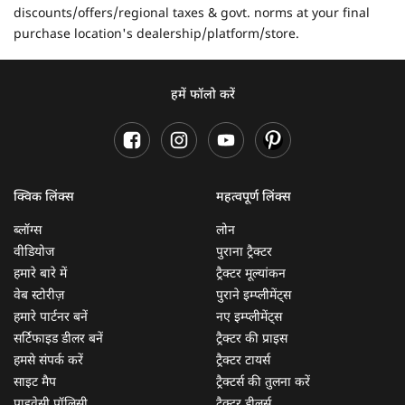
discounts/offers/regional taxes & govt. norms at your final
purchase location's dealership/platform/store.
हमें फॉलो करें
क्विक लिंक्स
महत्वपूर्ण लिंक्स
ब्लॉग्स
लोन
वीडियोज
पुराना ट्रैक्टर
हमारे बारे में
ट्रैक्टर मूल्यांकन
वेब स्टोरीज़
पुराने इम्प्लीमेंट्स
हमारे पार्टनर बनें
नए इम्प्लीमेंट्स
सर्टिफाइड डीलर बनें
ट्रैक्टर की प्राइस
हमसे संपर्क करें
ट्रैक्टर टायर्स
साइट मैप
ट्रैक्टर्स की तुलना करें
प्राइवेसी पॉलिसी
ट्रैक्टर डीलर्स