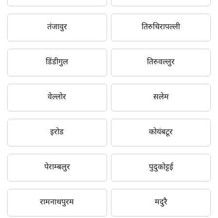
तंजावुर
तिरुचिरापल्ली
डिंडीगुल
तिरुवल्लुर
वेल्लोर
सलेम
इरोड
कोयंबटूर
पेराम्बलुर
पुदुकोट्टई
रामनाथपुरम
मदुरै