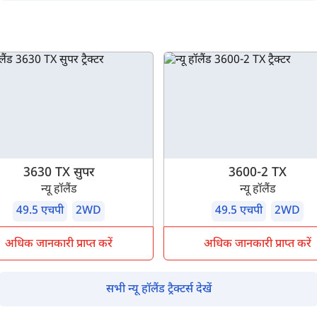
म आपकी किस प्रकार सहायता कर सकते हैं?
पूछताछ के लिए
*
अपना पूरा नाम दर्ज करें
*
मोबाइल नंबर दर्ज करें
*
ओटीपी भेजें
3630 TX सुपर
3600-2 TX
ओटीपी दर्ज करें
न्यू हॉलैंड
न्यू हॉलैंड
49.5 एचपी
2WD
49.5 एचपी
2WD
पिन कोड दर्ज करें
*
अधिक जानकारी प्राप्त करें
अधिक जानकारी प्राप्त करें
Also interested in other loans
सभी न्यू हॉलैंड ट्रैक्टर्स देखें
By registering here, I agree to TVS Credit Services
Terms & Conditions
and
Privacy Policy.
I authorize TVS Credit Services to share my Personal Data wit