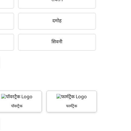
रायसेन
दमोह
सिवनी
पॉवरट्रैक
फार्मट्रैक