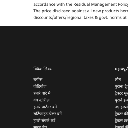
accordance with the Residual Management Policy 
The price disclosed against all new products here
discounts/offers/regional taxes & govt. norms at 
क्विक लिंक्स
महत्वपूर्
ब्लॉग्स
लोन
वीडियोज
पुराना ट्रै
हमारे बारे में
ट्रैक्टर म
वेब स्टोरीज़
पुराने इम्प
हमारे पार्टनर बनें
नए इम्प्ली
सर्टिफाइड डीलर बनें
ट्रैक्टर क
हमसे संपर्क करें
ट्रैक्टर टा
साइट मैप
ट्रैक्टर्स