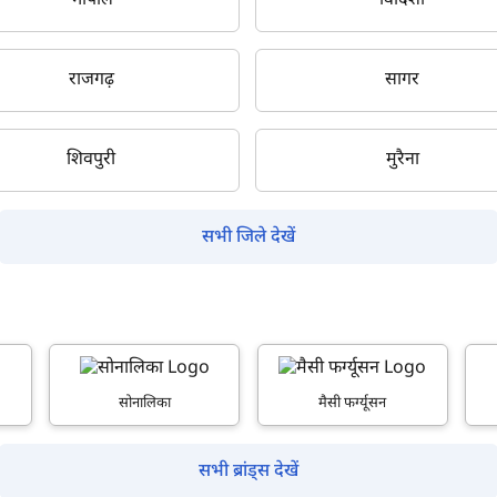
भोपाल
विदिशा
राजगढ़
सागर
क्या आप बिना फॉर्म भरे जाना चाहते हैं?
शिवपुरी
मुरैना
इसे पूरा करने में 30 सेकंड से भी कम समय लगेगा।
सभी जिले देखें
नहीं, धन्यवाद
हाँ, पूछताछ जारी रखें
आपकी जानकारी हमारे पास सुरक्षित है।
सोनालिका
मैसी फर्ग्यूसन
सभी ब्रांड्स देखें