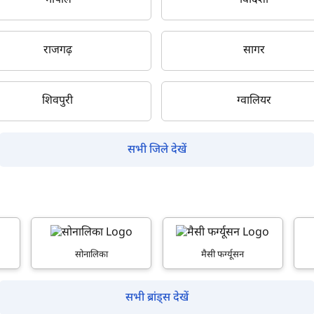
भोपाल
विदिशा
राजगढ़
सागर
क्या आप बिना फॉर्म भरे जाना चाहते हैं?
शिवपुरी
ग्वालियर
इसे पूरा करने में 30 सेकंड से भी कम समय लगेगा।
सभी जिले देखें
नहीं, धन्यवाद
हाँ, पूछताछ जारी रखें
आपकी जानकारी हमारे पास सुरक्षित है।
सोनालिका
मैसी फर्ग्यूसन
सभी ब्रांड्स देखें