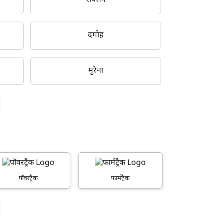
रायसेन
दमोह
मुरैना
पॉवरट्रैक
फार्मट्रैक