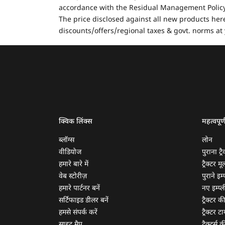
accordance with the Residual Management Policy 
The price disclosed against all new products here
discounts/offers/regional taxes & govt. norms at 
क्विक लिंक्स
महत्वपूर्
ब्लॉग्स
लोन
वीडियोज
पुराना ट्रै
हमारे बारे में
ट्रैक्टर म
वेब स्टोरीज़
पुराने इम्प
हमारे पार्टनर बनें
नए इम्प्ली
सर्टिफाइड डीलर बनें
ट्रैक्टर क
हमसे संपर्क करें
ट्रैक्टर टा
साइट मैप
ट्रैक्टर्स