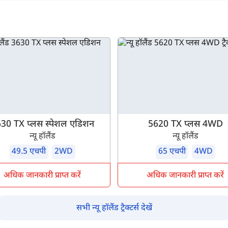
म आपकी किस प्रकार सहायता कर सकते हैं?
पूछताछ के लिए
*
अपना पूरा नाम दर्ज करें
*
मोबाइल नंबर दर्ज करें
*
ओटीपी भेजें
30 TX प्लस स्पेशल एडिशन
5620 TX प्लस 4WD
ओटीपी दर्ज करें
न्यू हॉलैंड
न्यू हॉलैंड
49.5 एचपी
2WD
65 एचपी
4WD
पिन कोड दर्ज करें
*
अधिक जानकारी प्राप्त करें
अधिक जानकारी प्राप्त करें
Also interested in other loans
सभी न्यू हॉलैंड ट्रैक्टर्स देखें
By registering here, I agree to TVS Credit Services
Terms & Conditions
and
Privacy Policy.
I authorize TVS Credit Services to share my Personal Data wit