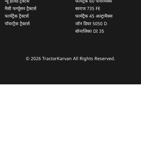
न्यू हॉलैंड ट्रैक्टर्स
फार्मट्रैक 60 पॉवरमैक्स
मैसी फर्ग्यूसन ट्रैक्टर्स
स्वराज 735 FE
फार्मट्रैक ट्रैक्टर्स
फार्मट्रैक 45 अल्ट्रामैक्स
पॉवरट्रैक ट्रैक्टर्स
जॉन डियर 5050 D
सोनालिका DI 35
© 2026 TractorKarvan All Rights Reserved.
हम आपकी किस प्रकार सहायता कर सकते हैं?
पूछताछ के लिए
*
अपना पूरा नाम दर्ज करें
*