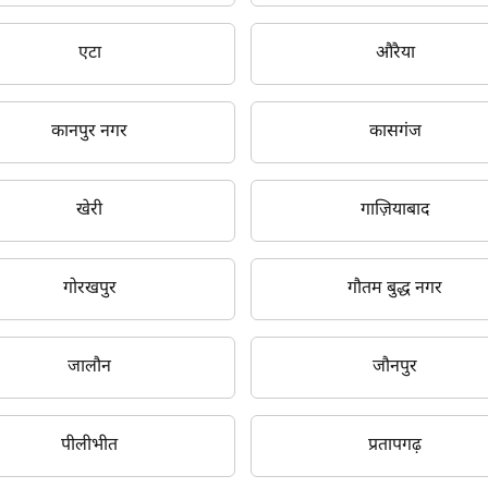
इसे पूरा करने में 30 सेकंड से भी कम समय लगेगा।
एटा
औरैया
नहीं, धन्यवाद
हाँ, पूछताछ जारी रखें
कानपुर नगर
कासगंज
आपकी जानकारी हमारे पास सुरक्षित है।
खेरी
गाज़ियाबाद
गोरखपुर
गौतम बुद्ध नगर
जालौन
जौनपुर
पीलीभीत
प्रतापगढ़