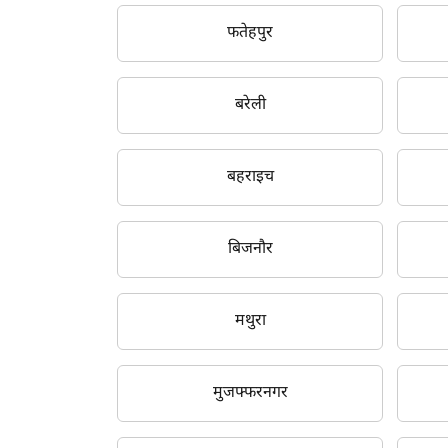
फतेहपुर
बरेली
ह
बहराइच
बिजनौर
मथुरा
मुजफ्फरनगर