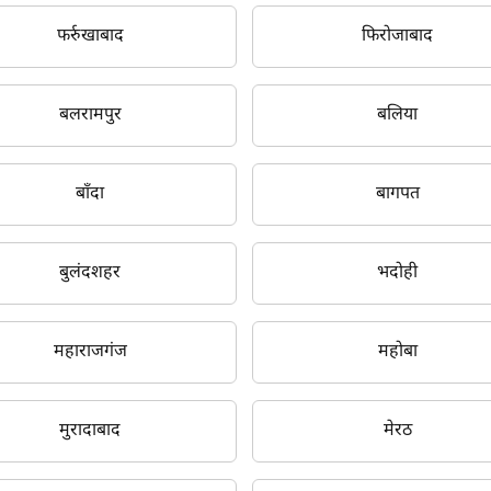
फर्रुखाबाद
फिरोजाबाद
बलरामपुर
बलिया
म आपकी किस प्रकार सहायता कर सकते हैं?
बाँदा
बागपत
पूछताछ के लिए
*
बुलंदशहर
भदोही
अपना पूरा नाम दर्ज करें
*
महाराजगंज
महोबा
मोबाइल नंबर दर्ज करें
*
ओटीपी भेजें
मुरादाबाद
मेरठ
ओटीपी दर्ज करें