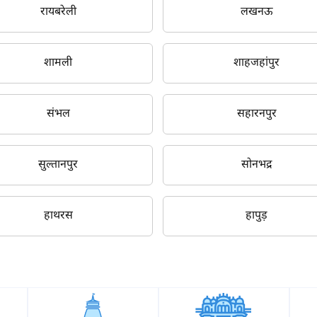
पिन कोड दर्ज करें
*
रायबरेली
लखनऊ
Also interested in other loans
शामली
शाहजहांपुर
By registering here, I agree to TVS Credit Services
Terms & Conditions
and
Privacy Policy.
I authorize TVS Credit Services to share my Personal Data wit
Third Parties for purposes outlined in Privacy Policy.
संभल
सहारनपुर
सबमिट
सुल्तानपुर
सोनभद्र
हाथरस
हापुड़