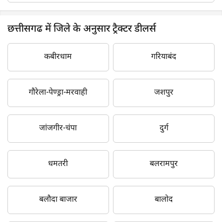
छत्तीसगढ में जिले के अनुसार ट्रैक्टर डीलर्स
कबीरधाम
गरियाबंद
गौरेला-पेण्ड्रा-मरवाही
जशपुर
जांजगीर-चंपा
दुर्ग
धमतरी
बलरामपुर
बलौदा बाजार
बालोद